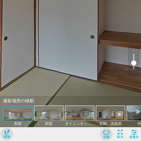
﹢
﹣
撮影場所の移動
>
和室
和室
ダイニンキッチン
玄関、洗面所