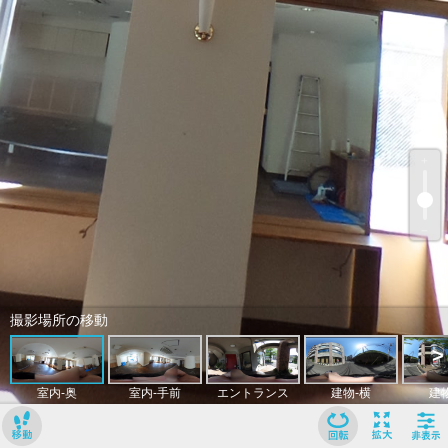
﹢
﹣
撮影場所の移動
>
室内-奥
室内-手前
エントランス
建物-横
建