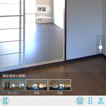
﹢
﹣
撮影場所の移動
キッチン
洋室
洋室