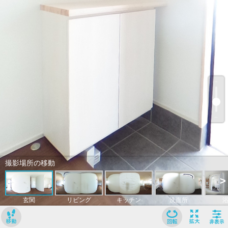
﹢
﹣
撮影場所の移動
>
玄関
リビング
キッチン
洗面所