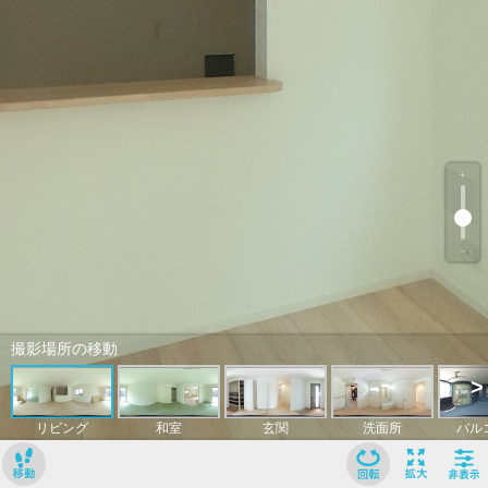
﹢
﹣
撮影場所の移動
>
リビング
和室
玄関
洗面所
バル