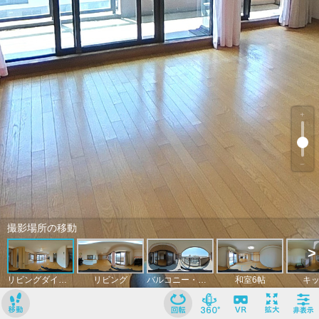
﹢
﹣
撮影場所の移動
>
リビングダイニングキッチン
リビング
バルコニー・眺望
和室6帖
キ