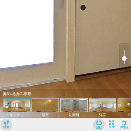
﹢
﹣
撮影場所の移動
>
キッチン
浴室
洗面所
洋室