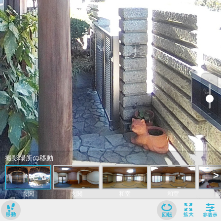
﹢
﹣
撮影場所の移動
>
玄関
玄関
和室
和室