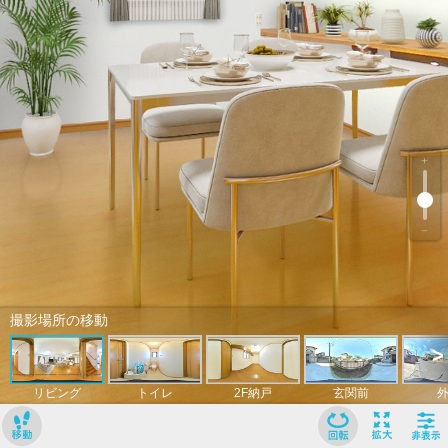
﹢
﹣
撮影場所の移動
>
リビング
トイレ
2F納戸
玄関前