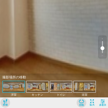
﹢
﹣
撮影場所の移動
洋室
キッチン
トイレ
浴室