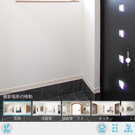
﹢
﹣
撮影場所の移動
>
玄関
洗面室
脱衣室・ファミリークローゼット
キッチン
Ｌ