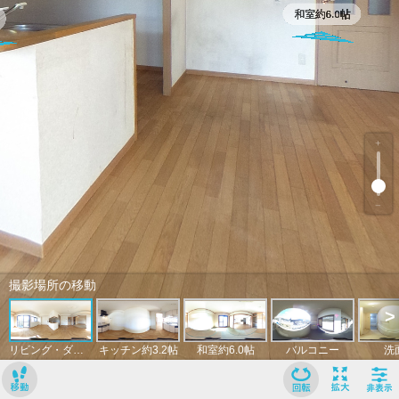
﹢
﹣
撮影場所の移動
>
リビング・ダイニング約10.5帖
キッチン約3.2帖
和室約6.0帖
バルコニー
洗