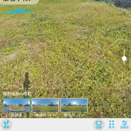
﹢
﹣
撮影場所の移動
道路側
敷地内（1）
敷地内（2）