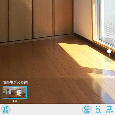
﹢
﹣
撮影場所の移動
洋室