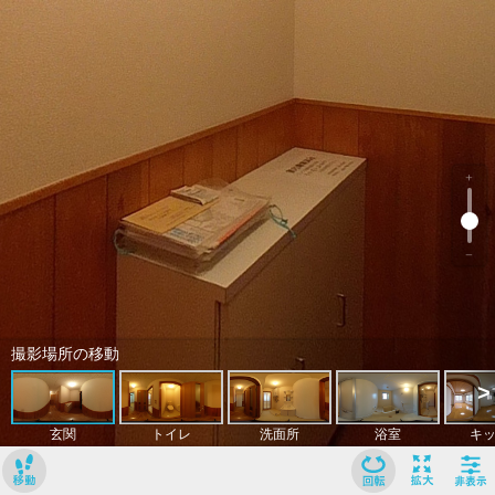
﹢
﹣
撮影場所の移動
>
玄関
トイレ
洗面所
浴室
キ