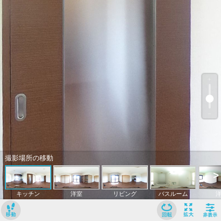
﹢
﹣
撮影場所の移動
>
キッチン
洋室
リビング
バスルーム