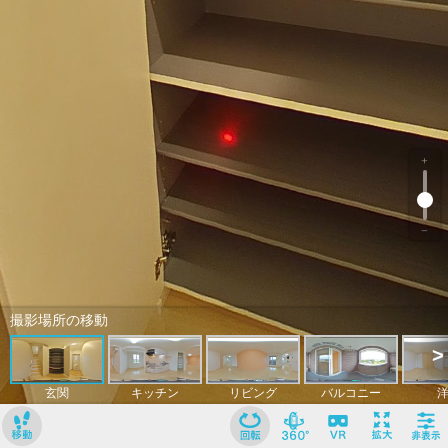
﹢
﹣
撮影場所の移動
>
玄関
キッチン
リビング
バルコニー