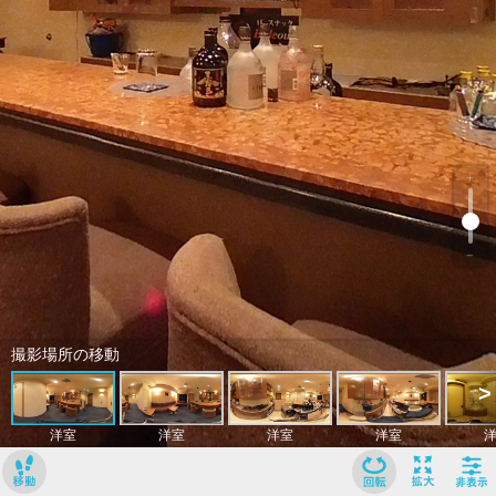
﹢
﹣
撮影場所の移動
>
洋室
洋室
洋室
洋室