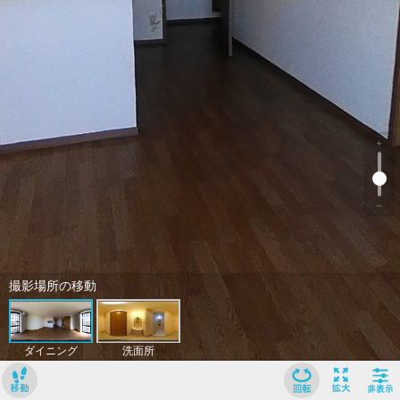
﹢
﹣
撮影場所の移動
ダイニング
洗面所