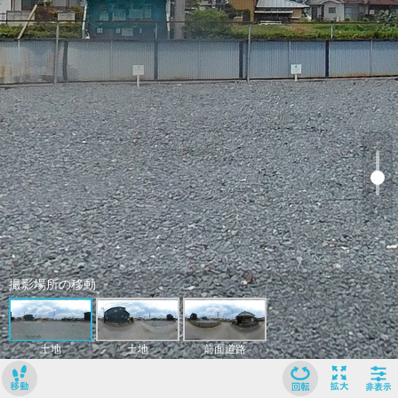
﹢
﹣
撮影場所の移動
土地
土地
前面道路