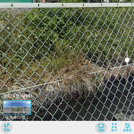
﹢
﹣
撮影場所の移動
北青柳1263-1