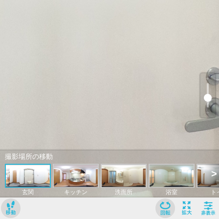
﹢
﹣
撮影場所の移動
>
玄関
キッチン
洗面所
浴室
ト