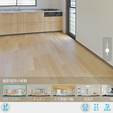
﹢
﹣
撮影場所の移動
>
リビングダイニングキッチン
キッチン
１Ｆ和室6.0帖
洗面所