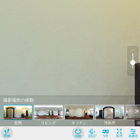
﹢
﹣
撮影場所の移動
>
玄関
リビング
キッチン
洗面所