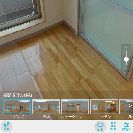
﹢
﹣
撮影場所の移動
>
リビング
洋室
ウォークインクローゼット
キッチン
洗