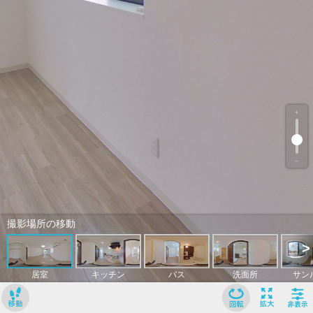
﹢
﹣
撮影場所の移動
>
居室
キッチン
バス
洗面所
サン