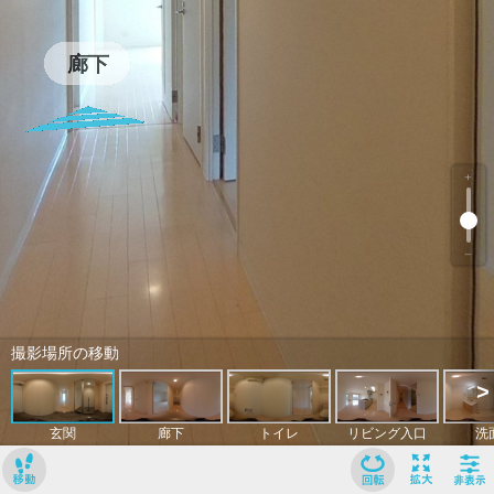
﹢
﹣
撮影場所の移動
>
玄関
廊下
トイレ
リビング入口
洗