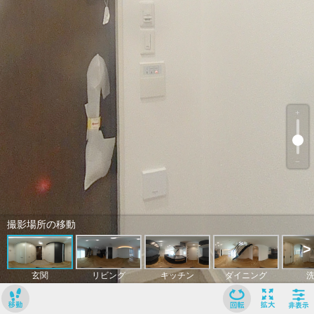
﹢
﹣
撮影場所の移動
>
玄関
リビング
キッチン
ダイニング