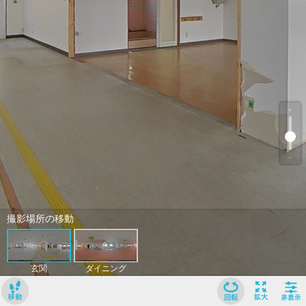
﹢
﹣
撮影場所の移動
玄関
ダイニング