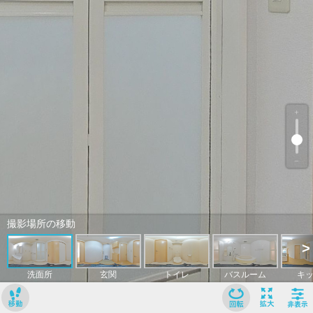
﹢
﹣
撮影場所の移動
>
洗面所
玄関
トイレ
バスルーム
キ