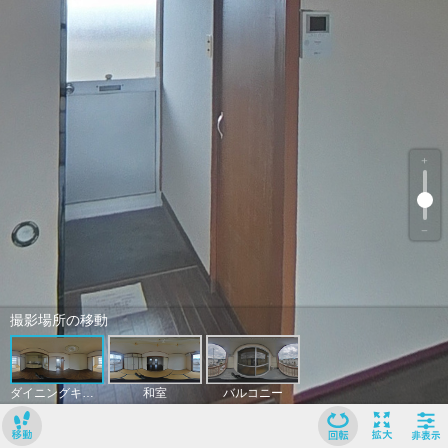
﹢
﹣
撮影場所の移動
ダイニングキッチン
和室
バルコニー