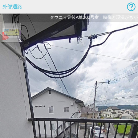
外部通路
タウニィ豊後A棟202号室 映像と現況がちがう場合、現況