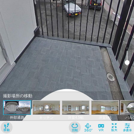
﹢
﹣
撮影場所の移動
>
外部通路
キッチン
洋室4.5帖
洋室6帖
バル