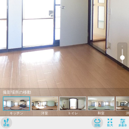
﹢
﹣
撮影場所の移動
>
キッチン
洋室
トイレ
和室