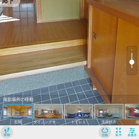
﹢
﹣
撮影場所の移動
>
玄関
ダイニングキッチン
トイレ１
洗面脱衣