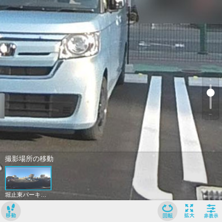
﹢
﹣
撮影場所の移動
堀止東パーキング