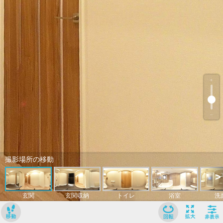
﹢
﹣
撮影場所の移動
>
玄関
玄関収納
トイレ
浴室
洗