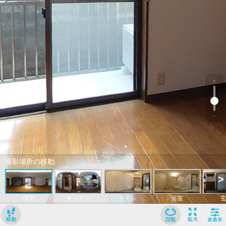
﹢
﹣
撮影場所の移動
>
洋室
キッチン
トイレ
浴室