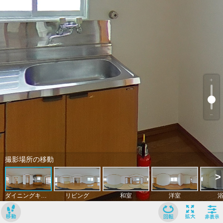
﹢
﹣
撮影場所の移動
>
ダイニングキッチン
リビング
和室
洋室