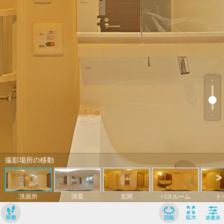
﹢
﹣
撮影場所の移動
>
洗面所
洋室
玄関
バスルーム
ト