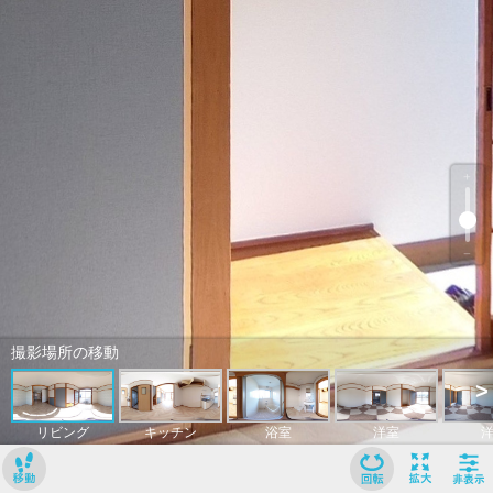
﹢
﹣
撮影場所の移動
>
リビング
キッチン
浴室
洋室