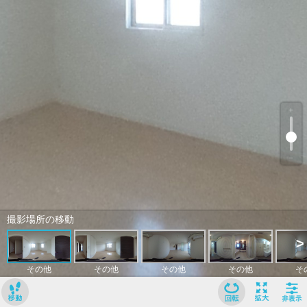
﹢
﹣
撮影場所の移動
>
その他
その他
その他
その他
そ