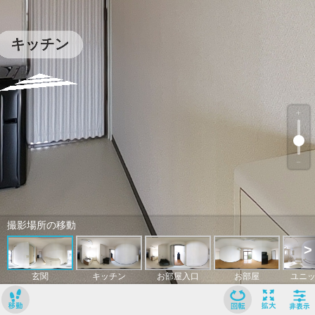
﹢
﹣
撮影場所の移動
>
玄関
キッチン
お部屋入口
お部屋
ユニ