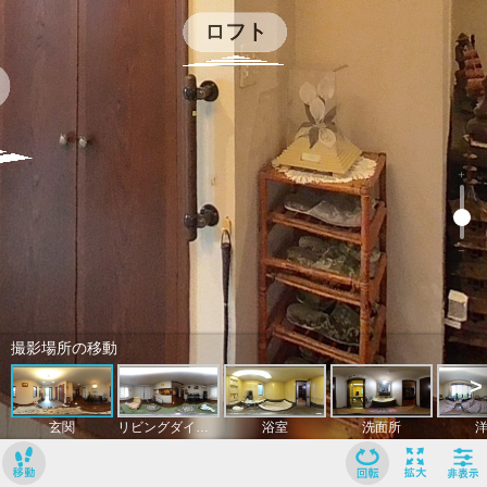
﹢
﹣
撮影場所の移動
>
玄関
リビングダイニングキッチン
浴室
洗面所