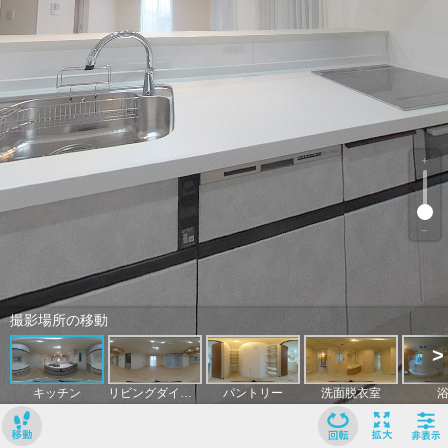
﹢
﹣
撮影場所の移動
>
キッチン
リビングダイニング
パントリー
洗面脱衣室