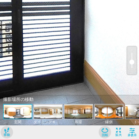
﹢
﹣
撮影場所の移動
>
玄関
ダイニングキッチン
和室
縁側
ト