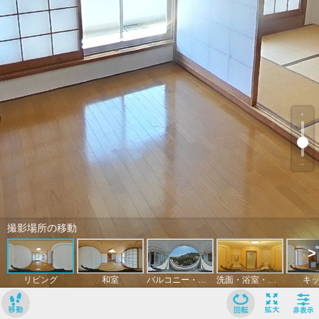
﹢
﹣
撮影場所の移動
>
リビング
和室
バルコニー・眺望
洗面・浴室・トイレ
キ